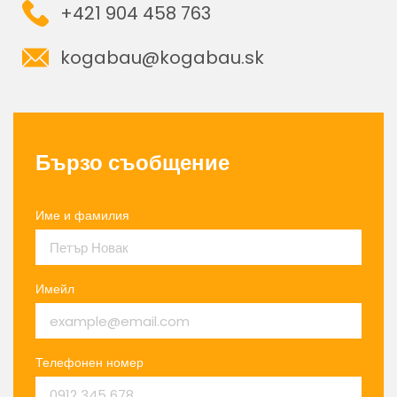
+421 904 458 763
kogabau@kogabau.sk
Бързо съобщение
Име и фамилия
Имейл
Телефонен номер