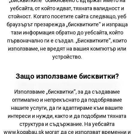
„Бисквитките“ обикновено съдържат името на
уебсайта, от който идват, тяхната валидност и
стойност. Когато посетите сайта следващо, уеб
браузърът презарежда „бисквитките“ и изпраща
тази информация обратно до уебсайта, който
първоначално ги е създал. „Бисквитките“, които
използваме, не вредят на вашия компютър или
устройство.
Защо използваме бисквитки?
Използваме „бисквитки“, за да създаваме
оптимално и непрекъснато да подобряваме
нашите услуги, да ги адаптираме към вашите
интереси и нужди, както и да подобрим тяхната
структура и съдържание. На уебсайта
www.kogabau.sk могат да се използват временни и