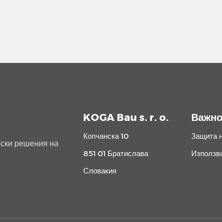
KOGA Bau s. r. o.
Важн
Копчанска 10
Защита н
ески решения на
851 01 Братислава
Използва
Словакия