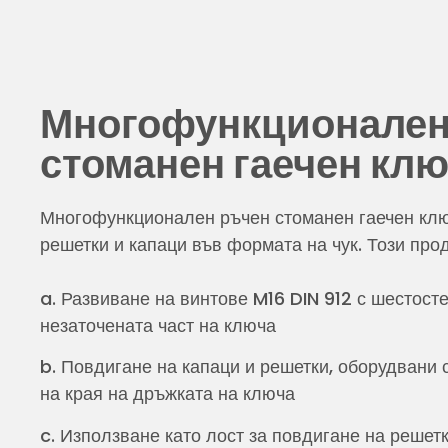
Многофункционален
стоманен гаечен кл
Многофункционален ръчен стоманен гаечен ключ
решетки и капаци във формата на чук. Този про
a. Развиване на винтове M16 DIN 912 с шестост
незаточената част на ключа
b. Повдигане на капаци и решетки, оборудвани 
на края на дръжката на ключа
c. Използване като лост за повдигане на решет