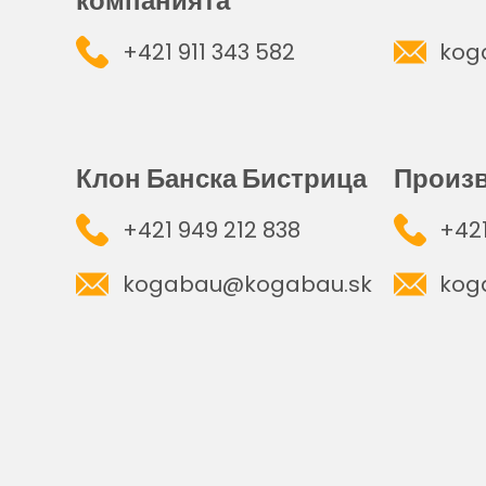
компанията
+421 911 343 582
kog
Клон Банска Бистрица
Произ
+421 949 212 838
+421
kogabau@kogabau.sk
kog