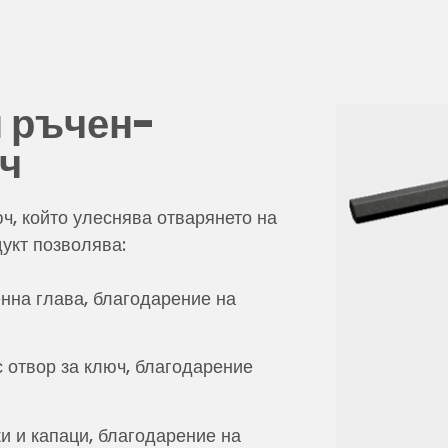
 ръчен-
юч
, който улеснява отварянето на
дукт позволява:
енна глава, благодарение на
с отвор за ключ, благодарение
ки и капаци, благодарение на