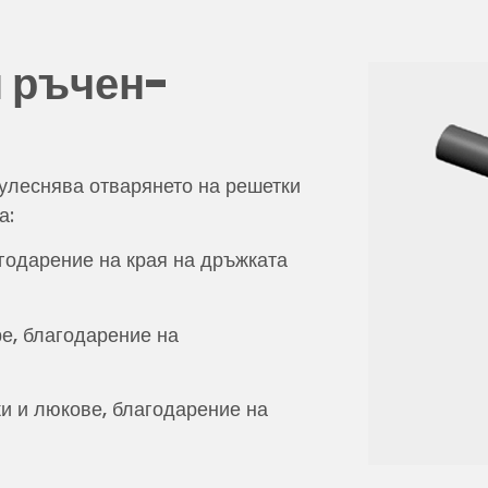
 ръчен-
улеснява отварянето на решетки
а:
агодарение на края на дръжката
ре, благодарение на
ки и люкове, благодарение на