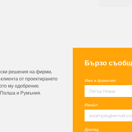
Бързо съобщ
ески решения на фирми,
 клиента от проектирането
Име и фамилия
ото му одобрение.
,Полша и Румъния.
Имейл
Доклад