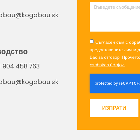
abau@kogabau.sk
Съгласен съм с обра
водство
предоставените лични д
Вас за отговор. Прочет
 904 458 763
osobných údajov.
abau@kogabau.sk
ИЗПРАТИ