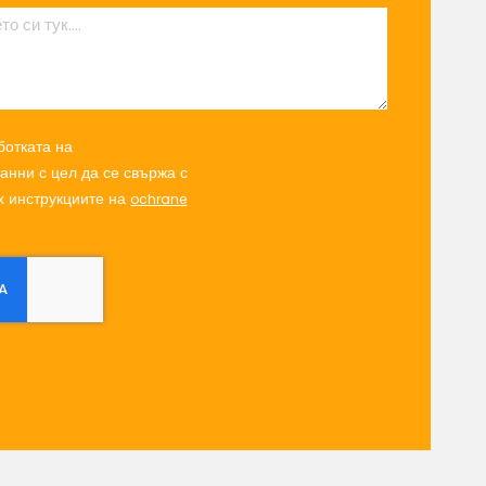
ботката на
анни с цел да се свържа с
ох инструкциите на
ochrane