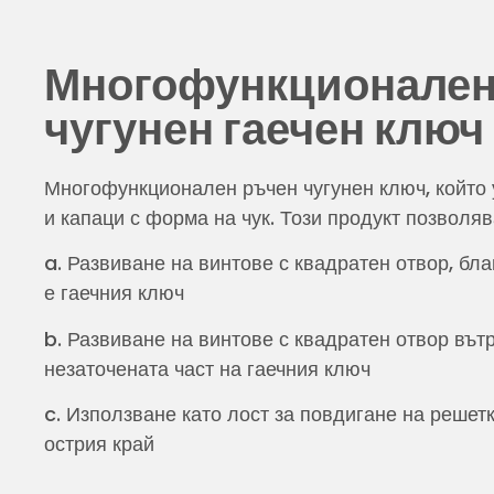
Многофункционален
чугунен гаечен ключ
Многофункционален ръчен чугунен ключ, който 
и капаци с форма на чук. Този продукт позволяв
a. Развиване на винтове с квадратен отвор, бл
е гаечния ключ
b. Развиване на винтове с квадратен отвор вът
незаточената част на гаечния ключ
c. Използване като лост за повдигане на решет
острия край