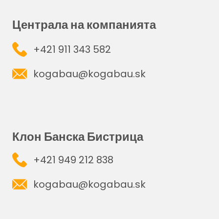
Централа на компанията
+421 911 343 582
kogabau@kogabau.sk
Клон Банска Бистрица
+421 949 212 838
kogabau@kogabau.sk