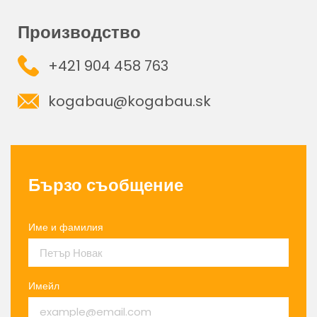
Производство
+421 904 458 763
kogabau@kogabau.sk
Бързо съобщение
Име и фамилия
Имейл