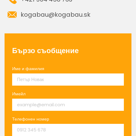
kogabau@kogabau.sk
Бързо съобщение
Име и фамилия
Имейл
Телефонен номер