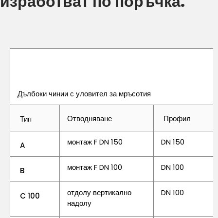
изработват по поръчка.
Дълбоки чинии с уловител за мръсотия
Отводняване
Профил
Тип
монтаж F DN 150
DN 150
A
монтаж F DN 100
DN 100
B
отдолу вертикално
DN 100
C 100
надолу