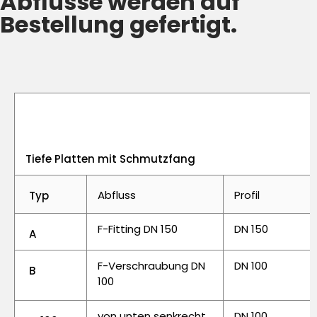
Abflüsse werden auf
Bestellung gefertigt.
Tiefe Platten mit Schmutzfang
Abfluss
Profil
Typ
F-Fitting DN 150
DN 150
A
F-Verschraubung DN
DN 100
B
100
von unten senkrecht
DN 100