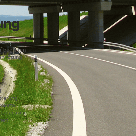
ung
hnische
r begleiten
en Lösung
chien,
d
sterung
mierte
der uns als
chen