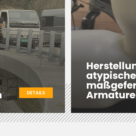
Herstellu
atypische
maßgefer
n
Armature
DETAILS