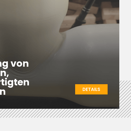
ng von
n,
tigten
n
DETAILS