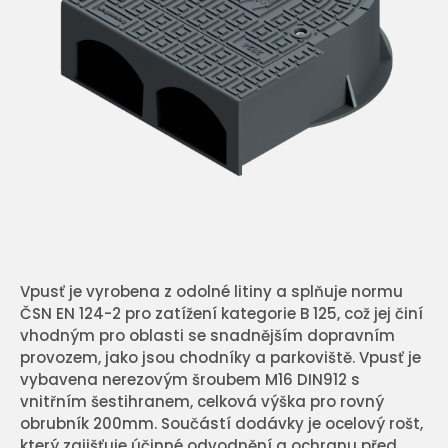
Vpusť je vyrobena z odolné litiny a splňuje normu
ČSN EN 124-2 pro zatížení kategorie B 125, což jej činí
vhodným pro oblasti se snadnějším dopravním
provozem, jako jsou chodníky a parkoviště. Vpusť je
vybavena nerezovým šroubem M16 DIN912 s
vnitřním šestihranem, celková výška pro rovný
obrubník 200mm. Součástí dodávky je ocelový rošt,
který zajišťuje účinné odvodnění a ochranu před