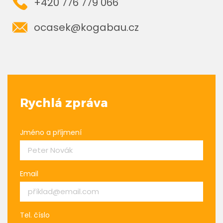
+420 776 779 066
ocasek@kogabau.cz
Rychlá zpráva
Jméno a příjmení
Email
Tel. číslo