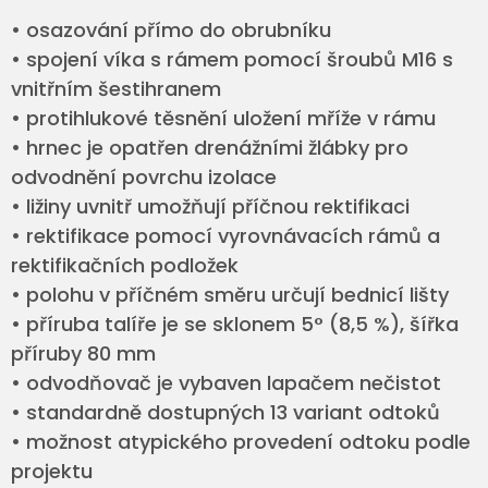
• osazování přímo do obrubníku
• spojení víka s rámem pomocí šroubů M16 s
vnitřním šestihranem
• protihlukové těsnění uložení mříže v rámu
• hrnec je opatřen drenážními žlábky pro
odvodnění povrchu izolace
• ližiny uvnitř umožňují příčnou rektifikaci
• rektifikace pomocí vyrovnávacích rámů a
rektifikačních podložek
• polohu v příčném směru určují bednicí lišty
• příruba talíře je se sklonem 5° (8,5 %), šířka
příruby 80 mm
• odvodňovač je vybaven lapačem nečistot
• standardně dostupných 13 variant odtoků
• možnost atypického provedení odtoku podle
projektu