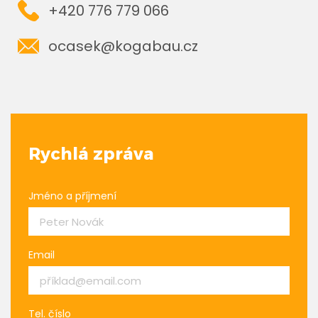
+420 776 779 066
ocasek@kogabau.cz
Rychlá zpráva
Jméno a příjmení
Email
Tel. číslo