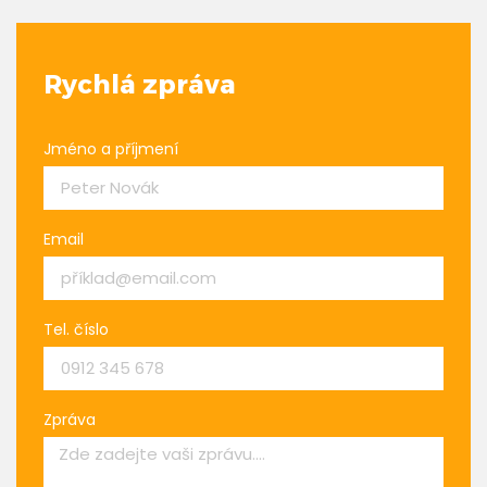
Rychlá zpráva
Jméno a příjmení
Email
Tel. číslo
Zpráva