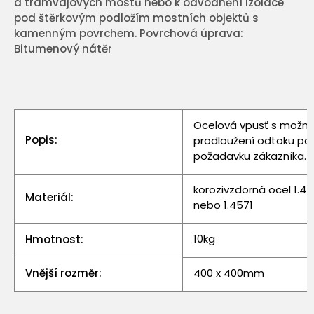
a tramvajových mostů nebo k odvodnění izolace
pod štěrkovým podložím mostních objektů s
kamenným povrchem. Povrchová úprava:
Bitumenový nátěr
Ocelová vpusť s možno
Popis:
prodloužení odtoku po
požadavku zákazníka.
korozivzdorná ocel 1.4
Materiál:
nebo 1.4571
10kg
Hmotnost:
Vnější rozměr:
400 x 400mm