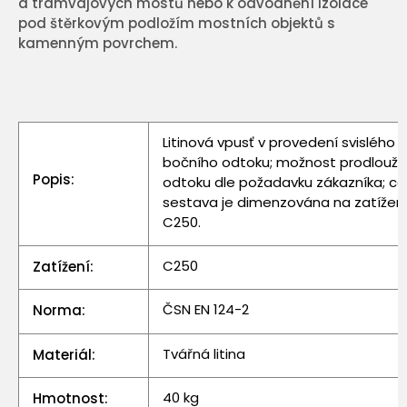
a tramvajových mostů nebo k odvodnění izolace
pod štěrkovým podložím mostních objektů s
kamenným povrchem.
Litinová vpusť v provedení svislého
bočního odtoku; možnost prodlouže
Popis:
odtoku dle požadavku zákazníka; ce
sestava je dimenzována na zatížen
C250.
C250
Zatížení:
ČSN EN 124-2
Norma:
Tvářná litina
Materiál:
40 kg
Hmotnost: