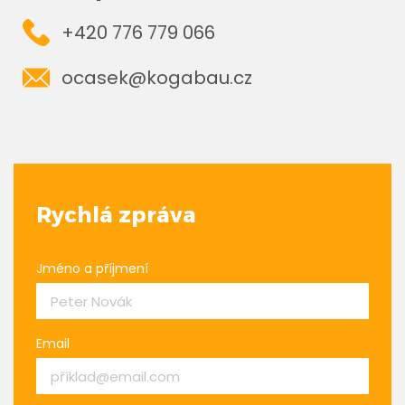
+420 776 779 066
ocasek@kogabau.cz
Rychlá zpráva
Jméno a příjmení
Email