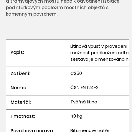
a tramvajových mostů nebo k odvodnění izolace
pod štěrkovým podložím mostních objektů s
kamenným povrchem.
Litinová vpusť v provedení 
Popis:
možnost prodloužení odtoku
sestava je dimenzována na 
C250
Zatížení:
ČSN EN 124-2
Norma:
Tvářná litina
Materiál:
40 kg
Hmotnost:
Bitumenový nátěr
Povrchová úprava: