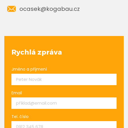
ocasek@kogabau.cz
Rychlá zpráva
Jméno a příjmení
Email
Tel. číslo