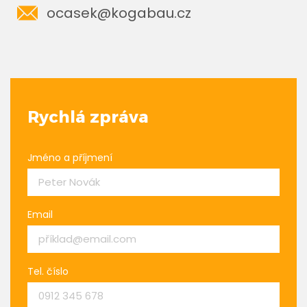
ocasek@kogabau.cz
Rychlá zpráva
Jméno a příjmení
Email
Tel. číslo