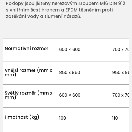
Poklopy jsou jištěny nerezovým šroubem M16 DIN 912
s vnitřním šestihranem a EPDM těsněním proti
zatékání vody a tlumení nárazů.
Normativní rozměr
600 × 600
700 x 70
Vnější rozměr (mm x
850 x 850
950 x 95
mm)
Světlý rozměr (mm x
600 × 600
700 x 70
mm)
Hmotnost (kg)
108
118