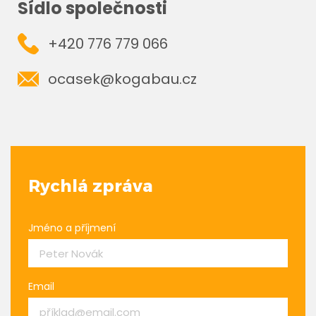
Sídlo společnosti
+420 776 779 066
ocasek@kogabau.cz
Rychlá zpráva
Jméno a příjmení
Email