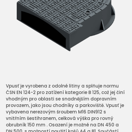
Vpusť je vyrobena z odolné litiny a splňuje normu
ČSN EN 124-2 pro zatížení kategorie B 125, což jej činí
vhodným pro oblasti se snadnějším dopravním
provozem, jako jsou chodníky a parkoviště. Vpusť je
vybavena nerezovým šroubem M16 DIN912 s
vnitřním šestihranem, celková výška pro rovný
obrubník 150 mm . Osazení je možné na DN 450 a
DN 500, s možností použití košů A4 a B1. Součástí