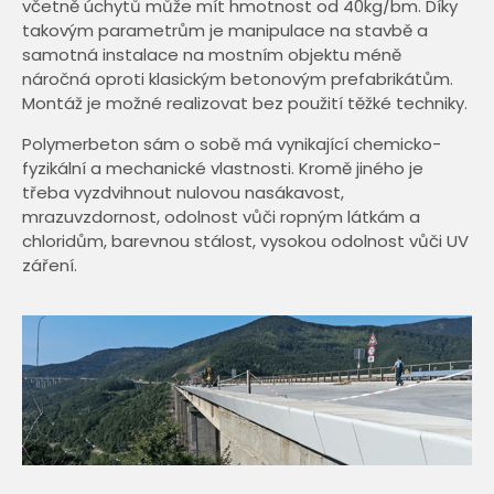
včetně úchytů může mít hmotnost od 40kg/bm. Díky
takovým parametrům je manipulace na stavbě a
samotná instalace na mostním objektu méně
náročná oproti klasickým betonovým prefabrikátům.
Montáž je možné realizovat bez použití těžké techniky.
Polymerbeton sám o sobě má vynikající chemicko-
fyzikální a mechanické vlastnosti. Kromě jiného je
třeba vyzdvihnout nulovou nasákavost,
mrazuvzdornost, odolnost vůči ropným látkám a
chloridům, barevnou stálost, vysokou odolnost vůči UV
záření.