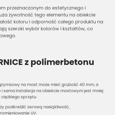
em przeznaczonym do estetycznego i
ża żywotność tego elementu na obiekcie
ałość koloru i odporność całego produktu na
ą szeroki wybór kolorów i kształtów, co
towego.
NICE z polimerbetonu
t gzymsowy na most może mieć grubość 40 mm, a
 sama instalacja na obiekcie mostowym jest mniej
iężkiego sprzętu.
y podkreślić zerową nasiąkliwość,
promieniowanie UV.