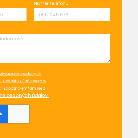
Numer telefonu
etwarzanie podanych
 kontaktu z Państwem w
zi. Zapoznałem/am się z
ne osobných údajov.