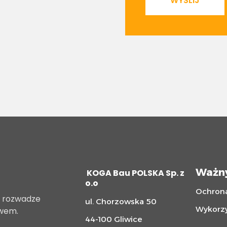
WYŚLIJ
Ważn
KOGA Bau POLSKA Sp. z
o.o
Ochron
w rozwadze
ul. Chorzowska 50
Wykorzy
twem.
44-100 Gliwice