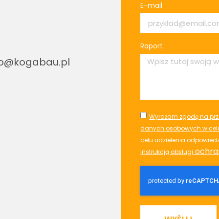
E-mail
Raport
ro@kogabau.pl
Wyrażam zgodę na prz
danych osobowych w celu
celu udzielenia odpowied
ochra
instrukcją obsługi