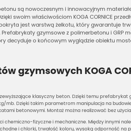
betonu są nowoczesnym i innowacyjnym materiał
ięki swoim właściwościom KOGA CORNICE przedłu
ryta jest warstwą żelkotu, który gwarantuje trw
 Prefabrykaty gzymsowe z polimerbetonu i GRP maj
tóry decyduje o końcowym wyglądzie obiektu mos
atów gzymsowych KOGA COR
zewyższające klasyczny beton. Dzięki temu prefabryka
/mb. Dzięki takim parametrom manipulacja na budowie i
tami betonowymi. Montaż można realizować bez użycia c
 chemiczno-fizyczne i mechaniczne. Między innymi należ
odne i chlorki, trwałość koloru, wysoką odporność na 