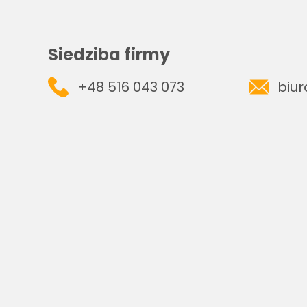
Siedziba firmy
+48 516 043 073
biu