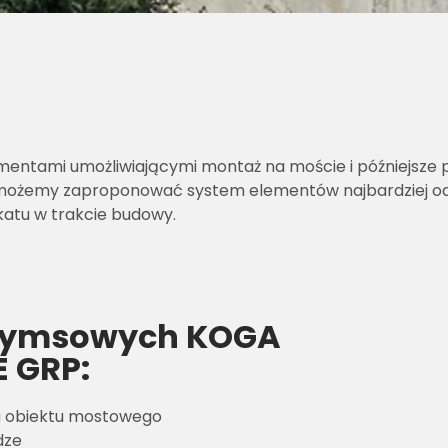
entami umożliwiającymi montaż na moście i późniejsze 
możemy zaproponować system elementów najbardziej odp
katu w trakcie budowy.
gzymsowych KOGA
 GRP:
u obiektu mostowego
dze