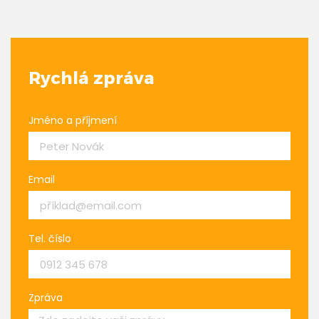
Rychlá zpráva
Jméno a příjmení
Email
Tel. číslo
Zpráva