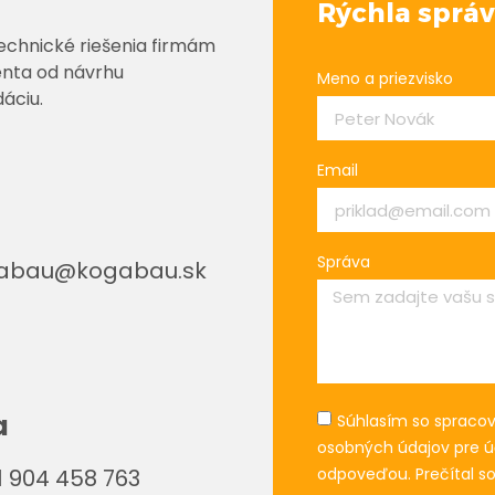
Rýchla sprá
echnické riešenia firmám
enta od návrhu
Meno a priezvisko
áciu.
Email
Správa
abau@kogabau.sk
a
Súhlasím so spraco
osobných údajov pre ú
odpoveďou. Prečítal s
 904 458 763