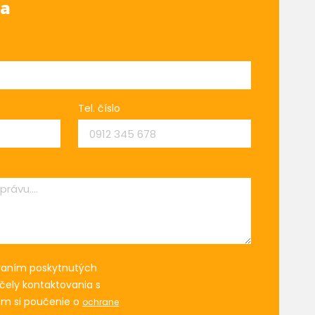
va
Tel. číslo
vaním poskytnutých
čely kontaktovania s
om si poučenie o
ochrane