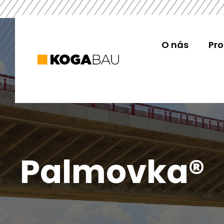
O nás
Pr
Palmovka®