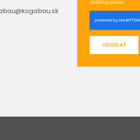
osobných údajov.
abau@kogabau.sk
ODOSLAŤ