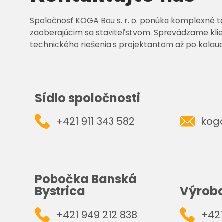
Spoločnosť KOGA Bau s. r. o. ponúka komplexné t
zaoberajúcim sa staviteľstvom. Sprevádzame kli
technického riešenia s projektantom až po kolaud
Sídlo spoločnosti
+421 911 343 582
kog
Pobočka Banská
Bystrica
Výrob
+421 949 212 838
+421