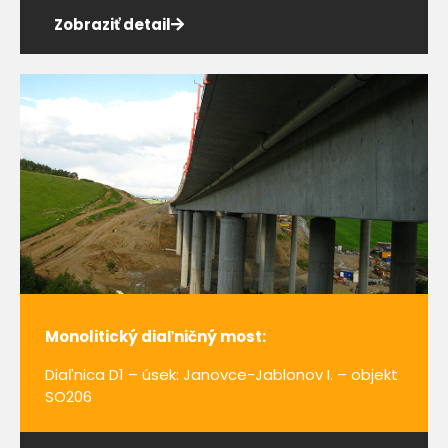
Zobraziť detail
Monolitický diaľničný most:
Diaľnica D1 – úsek: Janovce-Jablonov I. – objekt
SO206