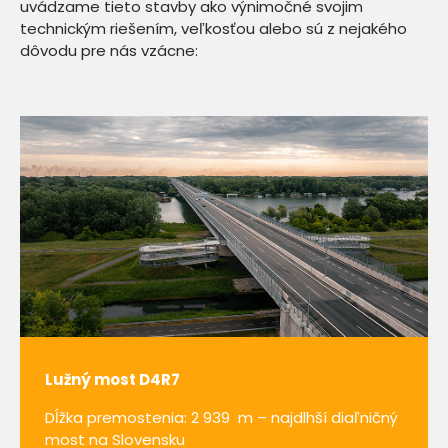
uvádzame tieto stavby ako výnimočné svojim
technickým riešením, veľkosťou alebo sú z nejakého
dôvodu pre nás vzácne:
Lužný most D4R7
Dĺžka premostenia: 2 939 m – najdlhší diaľničný
most na Slovensku