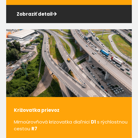
Zobraziť detail
Križovatka prievoz
Mimoúrovňová krizovatka diaľnici
D1
s rýchlostnou
cestou
R7