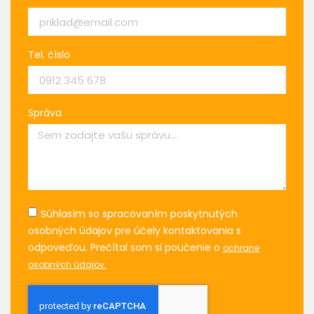
Tel. číslo
Správa
Súhlasím so spracovaním poskytnutých
osobných údajov pre účely kontaktovania s
odpoveďou. Prečítal som si poučenie o
ochrane
osobných údajov.