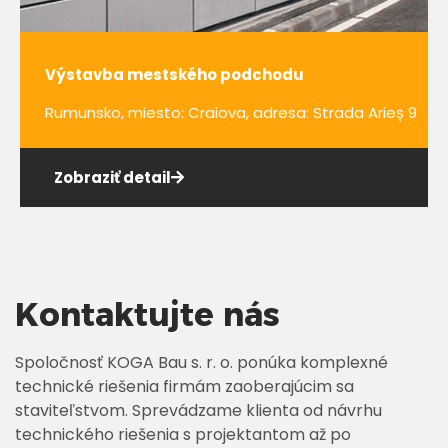
Výstavba mestského podchodu
Rumunsko, miesto: Craiova, adresa: Strada Arieș 9
Zobraziť detail
Kontaktujte nás
Spoločnosť KOGA Bau s. r. o. ponúka komplexné
technické riešenia firmám zaoberajúcim sa
staviteľstvom. Sprevádzame klienta od návrhu
technického riešenia s projektantom až po