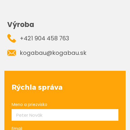
Výroba
+421 904 458 763
kogabau@kogabau.sk
Rýchla správa
Meno a priezvisko
Email