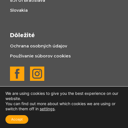
851 01 Bratislava
Slovakia
Dôležité
Ochrana osobných údajov
Používanie súborov cookies
We are using cookies to give you the best experience on our
website.
You can find out more about which cookies we are using or
switch them off in
settings
.
© 2025 KOGABAU | Všetky práva vyhradené
Accept
Created by Webify