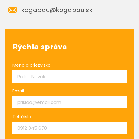
kogabau@kogabau.sk
Rýchla správa
Meno a priezvisko
Email
Tel. číslo