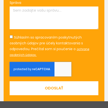
Správa
Súhlasím so spracovaním poskytnutých
osobných údajov pre účely kontaktovania s
odpoveďou. Prečítal som si poučenie o
ochrane
osobných údajov.
ODOSLAŤ