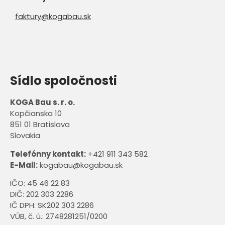
faktury@kogabau.sk
Sídlo spoločnosti
KOGA Bau s. r. o.
Kopčianska 10
851 01 Bratislava
Slovakia
Telefónny kontakt:
+421 911 343 582
E-Mail:
kogabau@kogabau.sk
IČO: 45 46 22 83
DIČ: 202 303 2286
IČ DPH: SK202 303 2286
VÚB, č. ú.: 2748281251/0200