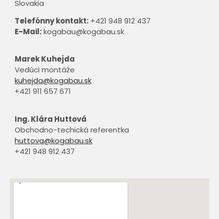
Slovakia
Telefónny kontakt:
+421
948 912 437
E-Mail:
kogabau@kogabau.sk
Marek Kuhejda
Vedúci montáže
kuhejda@kogabau.sk
+421 911 657 671
Ing.
Klára Huttová
Obchodno-techická referentka
huttova@kogabau.sk
+421 948 912 437