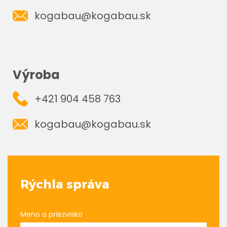
kogabau@kogabau.sk
Výroba
+421 904 458 763
kogabau@kogabau.sk
Rýchla správa
Meno a priezvisko