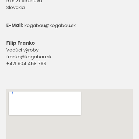
976 31 Vlkanová
Slovakia
E-Mail:
kogabau@kogabau.sk
Filip Franko
Vedúci výroby
franko@kogabau.sk
+421 904 458 763