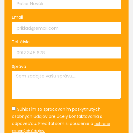
Email
Tel. číslo
Správa
Súhlasím so spracovaním poskytnutých
osobných údajov pre účely kontaktovania s
odpoveďou. Prečítal som si poučenie o
ochrane
osobných údajov.