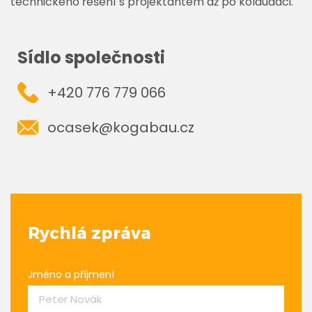
technického řešení s projektantem až po kolaudaci.
Sídlo společnosti
+420 776 779 066
ocasek@kogabau.cz
Rychlá zpráva
Jméno a příjmení