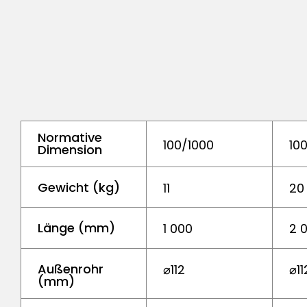
Normative
100/1000
10
Dimension
Gewicht (kg)
11
20
Länge (mm)
1 000
2 
Außenrohr
⌀112
⌀11
(mm)