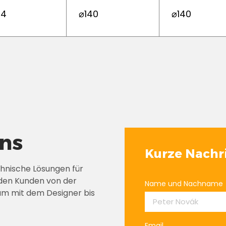
24
⌀140
⌀140
uns
Kurze Nachr
chnische Lösungen für
den Kunden von der
Name und Nachname
am mit dem Designer bis
Email