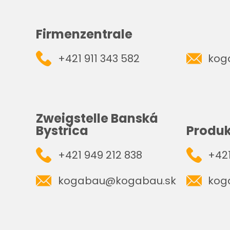
Firmenzentrale
+421 911 343 582
kog
Zweigstelle Banská
Bystrica
Produk
+421 949 212 838
+421
kogabau@kogabau.sk
kog