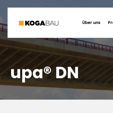
Über uns
Pr
upa® DN