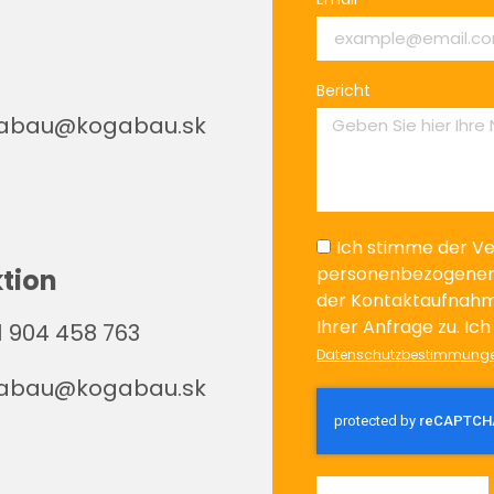
Bericht
abau@kogabau.sk
Ich stimme der V
personenbezogenen
tion
der Kontaktaufnah
Ihrer Anfrage zu. Ic
 904 458 763
Datenschutzbestimmung
abau@kogabau.sk