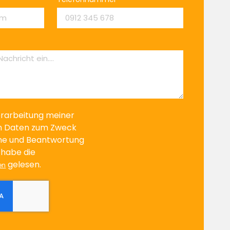
erarbeitung meiner
 Daten zum Zweck
me und Beantwortung
h habe die
gelesen.
en