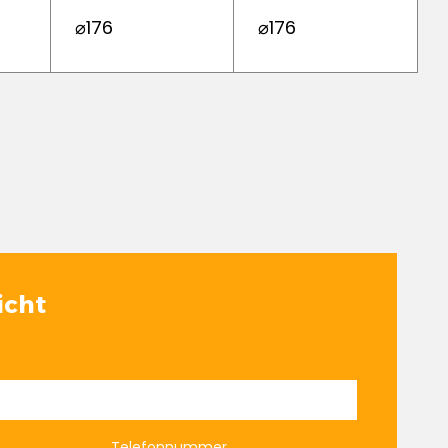
⌀176
⌀176
icht
Telefonnummer