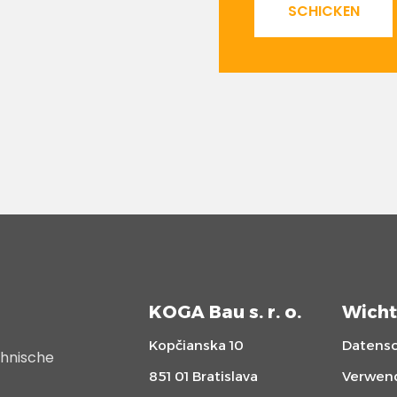
SCHICKEN
KOGA Bau s. r. o.
Wicht
Kopčianska 10
Datens
chnische
851 01 Bratislava
Verwen