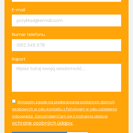
E-mail
Numer telefonu
Raport
Wyrażam zgodę na przetwarzanie podanych danych
osobowych w celu kontaktu z Państwem w celu udzielenia
odpowiedzi. Zapoznałem/am się z instrukcją obsługi
ochrane osobných údajov.