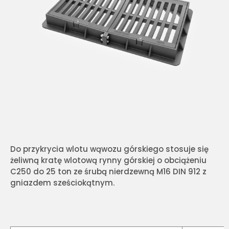
Do przykrycia wlotu wąwozu górskiego stosuje się
żeliwną kratę wlotową rynny górskiej o obciążeniu
C250 do 25 ton ze śrubą nierdzewną M16 DIN 912 z
gniazdem sześciokątnym.