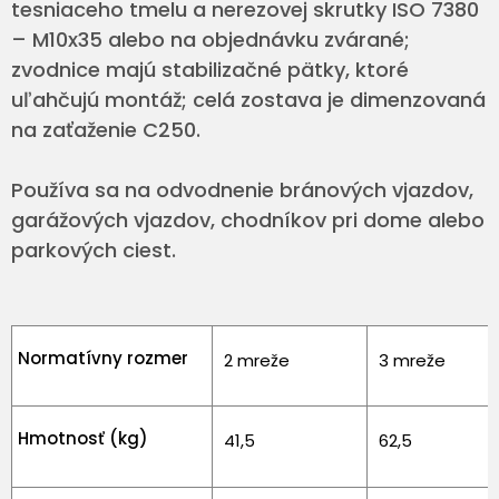
tesniaceho tmelu a nerezovej skrutky ISO 7380
– M10x35 alebo na objednávku zvárané;
zvodnice majú stabilizačné pätky, ktoré
uľahčujú montáž; celá zostava je dimenzovaná
na zaťaženie C250.
Používa sa na odvodnenie bránových vjazdov,
garážových vjazdov, chodníkov pri dome alebo
parkových ciest.
Normatívny rozmer
2 mreže
3 mreže
Hmotnosť (kg)
41,5
62,5