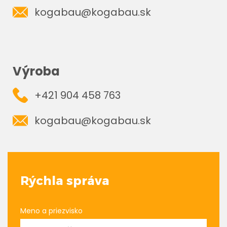
kogabau@kogabau.sk
Výroba
+421 904 458 763
kogabau@kogabau.sk
Rýchla správa
Meno a priezvisko