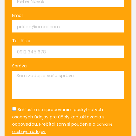
Email
Tel. číslo
Správa
Súhlasím so spracovaním poskytnutých
osobných údajov pre účely kontaktovania s
odpoveďou. Prečítal som si poučenie o
ochrane
osobných údajov.