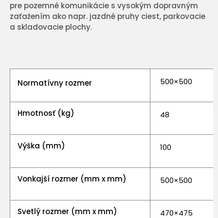
pre pozemné komunikácie s vysokým dopravným
zaťažením ako napr. jazdné pruhy ciest, parkovacie
a skladovacie plochy.
500×500
Normatívny rozmer
Hmotnosť (kg)
48
Výška (mm)
100
Vonkajší rozmer (mm x mm)
500×500
Svetlý rozmer (mm x mm)
470×475