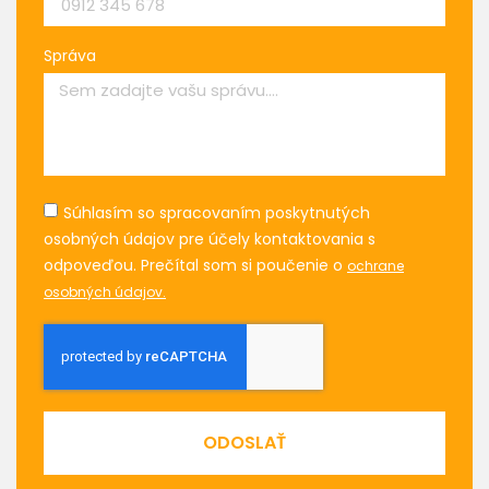
Správa
Súhlasím so spracovaním poskytnutých
osobných údajov pre účely kontaktovania s
odpoveďou. Prečítal som si poučenie o
ochrane
osobných údajov.
ODOSLAŤ