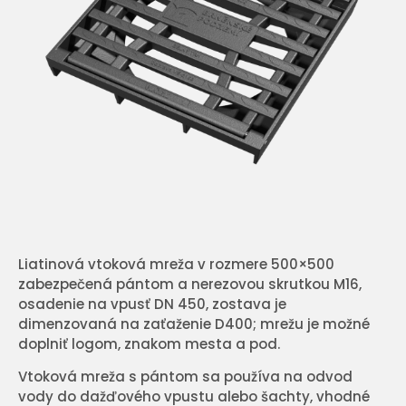
Liatinová vtoková mreža v rozmere 500×500
zabezpečená pántom a nerezovou skrutkou M16,
osadenie na vpusť DN 450, zostava je
dimenzovaná na zaťaženie D400; mrežu je možné
doplniť logom, znakom mesta a pod.
Vtoková mreža s pántom sa používa na odvod
vody do dažďového vpustu alebo šachty, vhodné