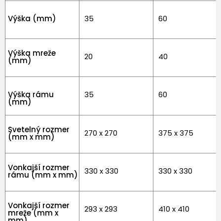
Výška (mm)
35
60
Výška mreže
20
40
(mm)
Výška rámu
35
60
(mm)
Svetelný rozmer
270 x 270
375 x 375
(mm x mm)
Vonkajší rozmer
330 x 330
330 x 330
rámu (mm x mm)
Vonkajší rozmer
293 x 293
410 x 410
mreže (mm x
mm)