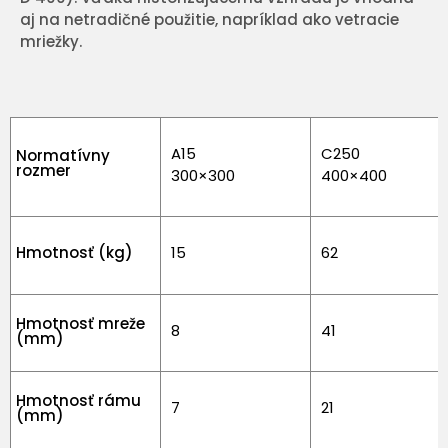
aj na netradičné použitie, napríklad ako vetracie
mriežky.
A15
C250
Normatívny
rozmer
300×300
400×400
Hmotnosť (kg)
15
62
Hmotnosť mreže
8
41
(mm)
Hmotnosť rámu
7
21
(mm)