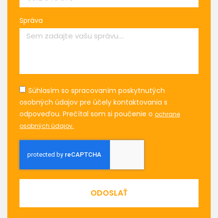
Správa
Súhlasím so spracovaním poskytnutých
osobných údajov pre účely kontaktovania s
odpoveďou. Prečítal som si poučenie o
ochrane
osobných údajov.
ODOSLAŤ