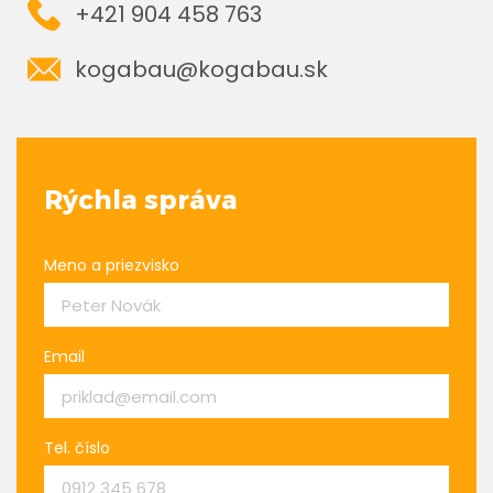
+421 904 458 763
kogabau@kogabau.sk
Rýchla správa
Meno a priezvisko
Email
Tel. číslo