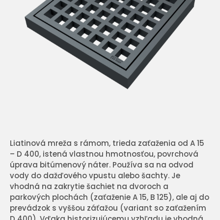
Liatinová mreža s rámom, trieda zaťaženia od A 15
– D 400, istená vlastnou hmotnosťou, povrchová
úprava bitúmenový náter. Používa sa na odvod
vody do dažďového vpustu alebo šachty. Je
vhodná na zakrytie šachiet na dvoroch a
parkových plochách (zaťaženie A 15, B 125), ale aj do
prevádzok s vyššou záťažou (variant so zaťažením
D 400). Vďaka historizujúcemu vzhľadu je vhodná