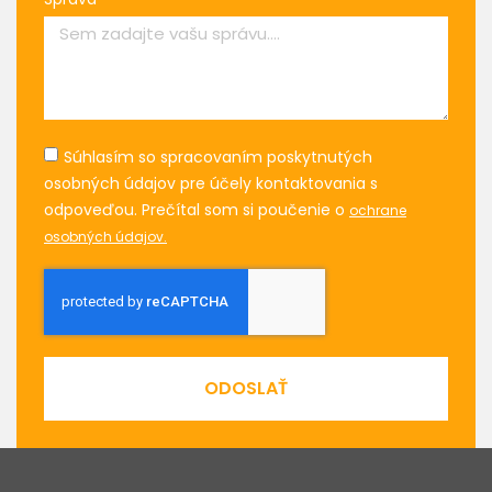
Súhlasím so spracovaním poskytnutých
osobných údajov pre účely kontaktovania s
odpoveďou. Prečítal som si poučenie o
ochrane
osobných údajov.
ODOSLAŤ