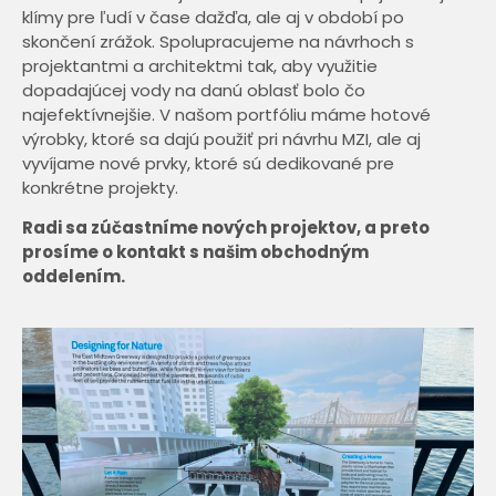
klímy pre ľudí v čase dažďa, ale aj v období po
skončení zrážok. Spolupracujeme na návrhoch s
projektantmi a architektmi tak, aby využitie
dopadajúcej vody na danú oblasť bolo čo
najefektívnejšie. V našom portfóliu máme hotové
výrobky, ktoré sa dajú použiť pri návrhu MZI, ale aj
vyvíjame nové prvky, ktoré sú dedikované pre
konkrétne projekty.
Radi sa zúčastníme nových projektov, a preto
prosíme o kontakt s našim obchodným
oddelením.