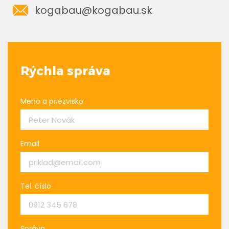
kogabau@kogabau.sk
Rýchla správa
Meno a priezvisko
Email
Tel. číslo
Správa