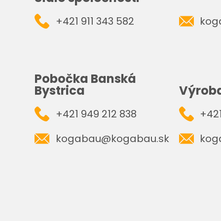
+421 911 343 582
kog
Pobočka Banská
Bystrica
Výrob
+421 949 212 838
+421
kogabau@kogabau.sk
kog