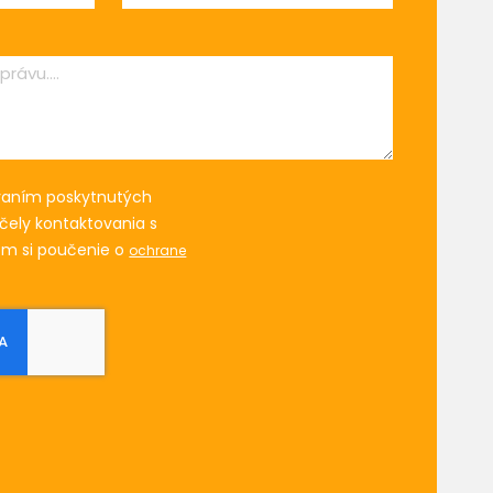
vaním poskytnutých
čely kontaktovania s
om si poučenie o
ochrane