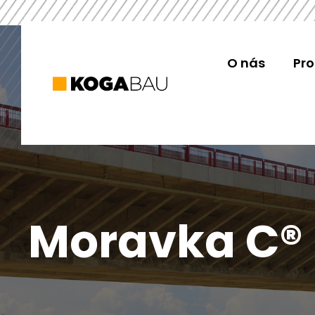
O nás
Pr
Moravka C®