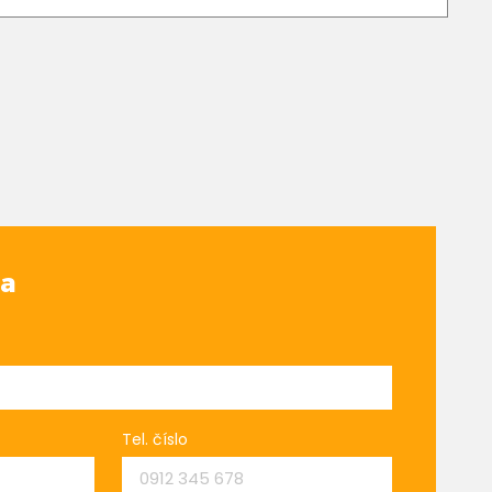
va
Tel. číslo