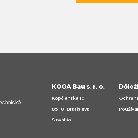
KOGA Bau s. r. o.
Dôlež
Kopčianska 10
Ochrana
technické
851 01 Bratislava
Používa
Slovakia