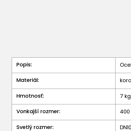
Popis:
Oce
Materiál:
koro
Hmotnosť:
7 kg
Vonkajší rozmer:
400
Svetlý rozmer:
DN10