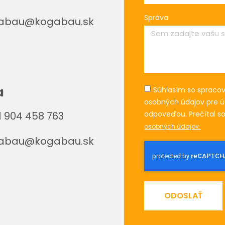
Správa
abau@kogabau.sk
a
Súhlasím so spraco
osobných údajov pre ú
odpoveďou. Prečítal s
 904 458 763
osobných údajov.
abau@kogabau.sk
ODOSLAŤ