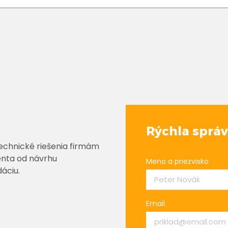
Rýchla sprá
echnické riešenia firmám
enta od návrhu
Meno a priezvisko
áciu.
Email