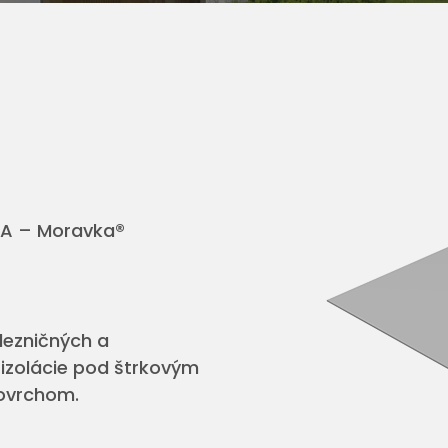
A – Moravka®
lezničných a
izolácie pod štrkovým
ovrchom.