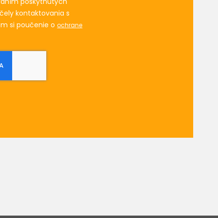
vaním poskytnutých
čely kontaktovania s
om si poučenie o
ochrane