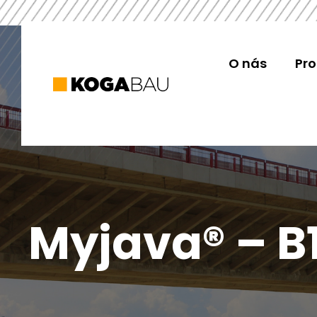
O nás
Pr
Myjava® – B