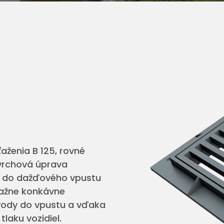
aženia B 125, rovné
ovrchová úprava
y do dažďového vpustu
važne konkávne
 vody do vpustu a vďaka
tlaku vozidiel.