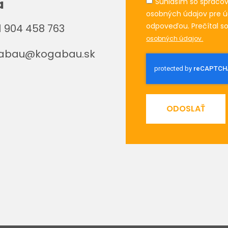
a
Súhlasím so spraco
osobných údajov pre ú
odpoveďou. Prečítal s
 904 458 763
osobných údajov.
abau@kogabau.sk
ODOSLAŤ