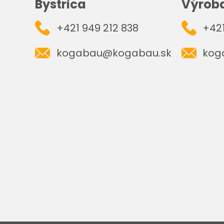
Bystrica
Výrob
+421 949 212 838
+421
kogabau@kogabau.sk
kog