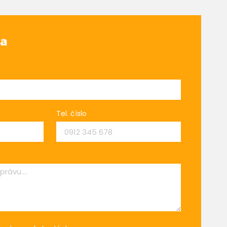
va
Tel. číslo