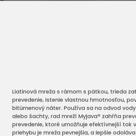
Liatinová mreža s rámom s pätkou, trieda zať
prevedenie, istenie vlastnou hmotnosťou, p
bitúmenový náter. Používa sa na odvod vod
alebo šachty, rad mreží Myjava® zahŕňa pre
prevedenie, ktoré umožňuje efektívnejší tok
priehybu je mreža pevnejšia, a lepšie odoláva 