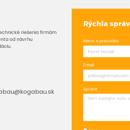
Rýchla sprá
echnické riešenia firmám
enta od návrhu
Meno a priezvisko
áciu.
Email
Správa
abau@kogabau.sk