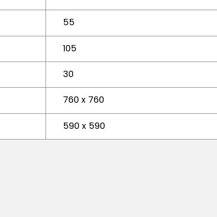
55
105
30
760 x 760
590 x 590