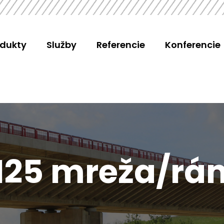
odukty
Služby
Referencie
Konferencie
125 mreža/rá