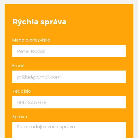
Rýchla správa
Meno a priezvisko
Email
Tel. číslo
Správa