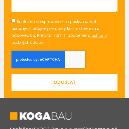
Súhlasím so spracovaním poskytnutých
osobných údajov pre účely kontaktovania s
odpoveďou. Prečítal som si poučenie o
ochrane
osobných údajov.
ODOSLAŤ