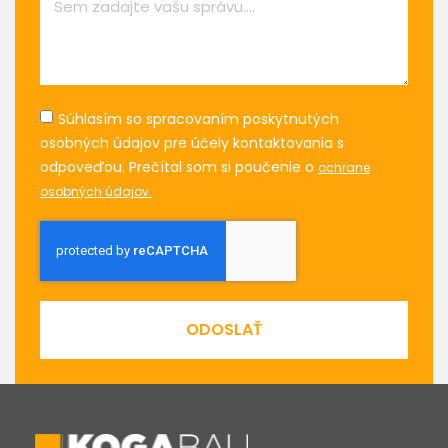
Súhlasím so spracovaním poskytnutých
osobných údajov pre účely kontaktovania s
odpoveďou. Prečítal som si poučenie o
ochrane
osobných údajov.
ODOSLAŤ