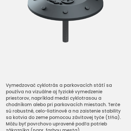
Vymedzovač cyklotrás a parkovacích státí sa
používa na vizuálne aj fyzické vymedzenie
priestorov, napríklad medzi cyklotrasou a
chodníkom alebo pri parkovacích miestach. Terče
sú robustné, celo-liatinové a na zaistenie stability
sa kotvia do zeme pomocou závitovej tyče (tŕňa).
Môžu byť povrchovo upravené podľa potrieb
zákazníka (napr. farbou mesta).