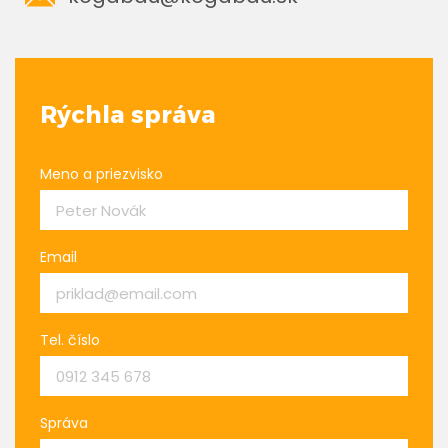
Rýchla správa
Meno a priezvisko
Email
Tel. číslo
Správa